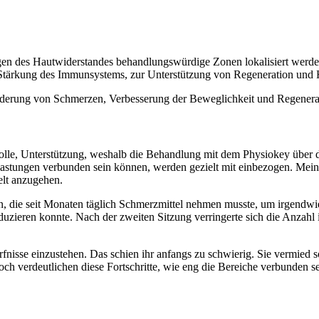
en des Hautwiderstandes behandlungswürdige Zonen lokalisiert werden
 Stärkung des Immunsystems, zur Unterstützung von Regeneration und 
derung von Schmerzen, Verbesserung der Beweglichkeit und Regenerat
tvolle, Unterstützung, weshalb die Behandlung mit dem Physiokey über 
tungen verbunden sein können, werden gezielt mit einbezogen. Mein Zi
elt anzugehen.
in, die seit Monaten täglich Schmerzmittel nehmen musste, um irgendwi
eduzieren konnte. Nach der zweiten Sitzung verringerte sich die Anzah
ürfnisse einzustehen. Das schien ihr anfangs zu schwierig. Sie vermied
ch verdeutlichen diese Fortschritte, wie eng die Bereiche verbunden s