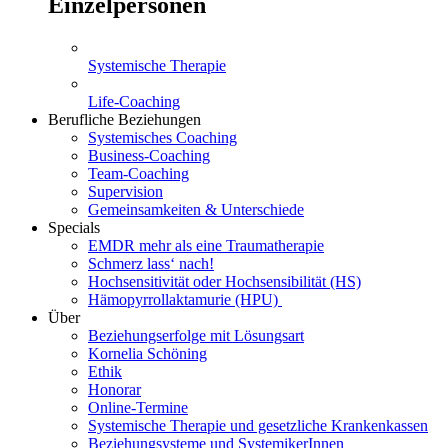
Einzelpersonen
Systemische Therapie
Life-Coaching
Berufliche Beziehungen
Systemisches Coaching
Business-Coaching
Team-Coaching
Supervision
Gemeinsamkeiten & Unterschiede
Specials
EMDR mehr als eine Traumatherapie
Schmerz lass‘ nach!
Hochsensitivität oder Hochsensibilität (HS)
Hämopyrrollaktamurie (HPU)
Über
Beziehungserfolge mit Lösungsart
Kornelia Schöning
Ethik
Honorar
Online-Termine
Systemische Therapie und gesetzliche Krankenkassen
Beziehungsysteme und SystemikerInnen