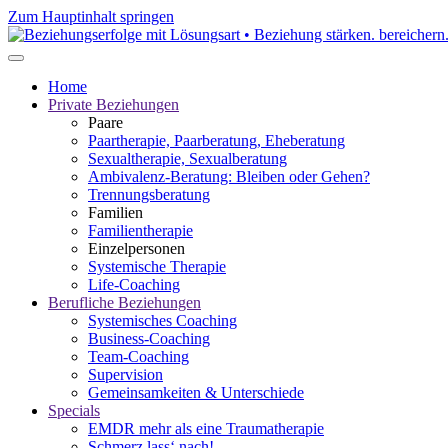
Zum Hauptinhalt springen
Home
Private Beziehungen
Paare
Paartherapie, Paarberatung, Eheberatung
Sexualtherapie, Sexualberatung
Ambivalenz-Beratung: Bleiben oder Gehen?
Trennungsberatung
Familien
Familientherapie
Einzelpersonen
Systemische Therapie
Life-Coaching
Berufliche Beziehungen
Systemisches Coaching
Business-Coaching
Team-Coaching
Supervision
Gemeinsamkeiten & Unterschiede
Specials
EMDR mehr als eine Traumatherapie
Schmerz lass‘ nach!