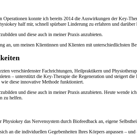
n Operationen konnte ich bereits 2014 die Auswirkungen der Key-Thera
ysiokey half mir, schnell spürbare Linderung zu erfahren und darübe
zubilden und diese auch in meiner Praxis anzubieten.
g an, um meinen Klientinnen und Klienten mit unterschiedlichsten Be
keiten
zten verschiedenster Fachrichtungen, Heilpraktikern und Physiotherap
athleten – unterstützt die Key-Therapie die Regeneration und steigert 
 wie diese innovative Methode funktioniert.
erzubilden und diese auch in meiner Praxis anzubieten. Heute wende i
n zu helfen.
 Physiokey das Nervensystem durch Biofeedback an, eigene Selbstheilu
 sich an die individuellen Gegebenheiten Ihres Körpers anpassen – un