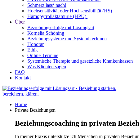
Schmerz lass‘ nach!
Hochsensitivität oder Hochsensibilität (HS)
Hämopyrrollaktamurie (HPU)
Über
Beziehungserfolge mit Lösungsart
Kornelia Schöning
Beziehungsysteme und SystemikerInnen
Honorar
Ethik
Online-Termine
Systemische Therapie und gesetzliche Krankenkassen
Was Klienten sagen
FAQ
Kontakt
Home
Private Beziehungen
Beziehungscoaching in privaten Bezie
In meiner Praxis unterstütze ich Menschen in privaten Beziehun