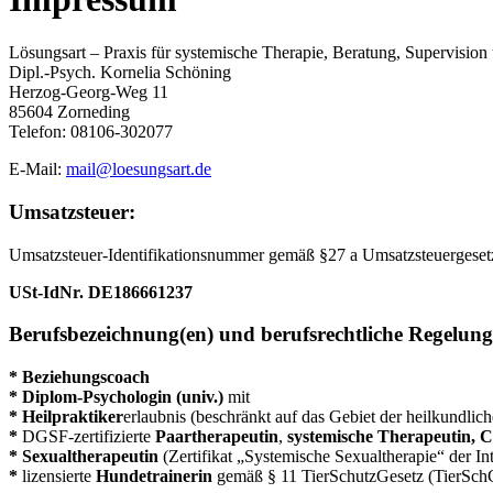
Lösungsart – Praxis für systemische Therapie, Beratung, Supervisio
Dipl.-Psych. Kornelia Schöning
Herzog-Georg-Weg 11
85604 Zorneding
Telefon: 08106-302077
E-Mail:
mail@loesungsart.de
Umsatzsteuer:
Umsatzsteuer-Identifikationsnummer gemäß §27 a Umsatzsteuergeset
USt-IdNr. DE186661237
Berufsbezeichnung(en) und berufsrechtliche Regelun
* Beziehungscoach
* Diplom-Psychologin (univ.)
mit
* Heilpraktiker
erlaubnis (beschränkt auf das Gebiet der heilkundlic
*
DGSF-zertifizierte
Paartherapeutin
,
systemische Therapeutin, C
* Sexualtherapeutin
(Zertifikat „Systemische Sexualtherapie“ der In
*
lizensierte
Hundetrainerin
gemäß § 11 TierSchutzGesetz (TierSch