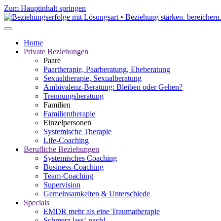
Zum Hauptinhalt springen
Home
Private Beziehungen
Paare
Paartherapie, Paarberatung, Eheberatung
Sexualtherapie, Sexualberatung
Ambivalenz-Beratung: Bleiben oder Gehen?
Trennungsberatung
Familien
Familientherapie
Einzelpersonen
Systemische Therapie
Life-Coaching
Berufliche Beziehungen
Systemisches Coaching
Business-Coaching
Team-Coaching
Supervision
Gemeinsamkeiten & Unterschiede
Specials
EMDR mehr als eine Traumatherapie
Schmerz lass‘ nach!