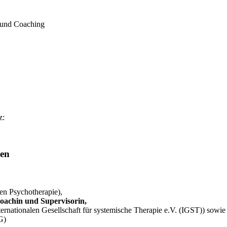
n und Coaching
z:
gen
hen Psychotherapie),
oachin und Supervisorin,
ternationalen Gesellschaft für systemische Therapie e.V. (IGST)) sowie
G)