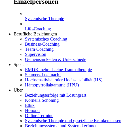
Einzelpersonen
Systemische Therapie
Life-Coaching
Berufliche Beziehungen
Systemisches Coaching
Business-Coaching
Team-Coaching
Supervision
Gemeinsamkeiten & Unterschiede
Specials
EMDR mehr als eine Traumatherapie
Schmerz lass‘ nach!
Hochsensitivität oder Hochsensibilität (HS)
Hämopyrrollaktamurie (HPU)
Über
Beziehungserfolge mit Lösungsart
Kornelia Schöning
Ethik
Honorar
Online-Termine
Systemische Therapie und gesetzliche Krankenkassen
Beziehungsysteme und SystemikerInnen